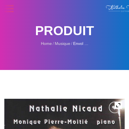
PRODUIT
Home
Musique
Envol …