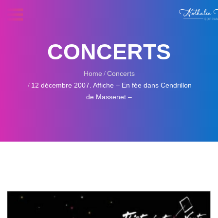
CONCERTS
Home
Concerts
12 décembre 2007. Affiche – En fée dans Cendrillon
de Massenet –