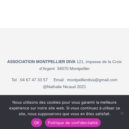
ASSOCIATION MONTPELLIER DIVA
121, impasse de la Croix
d’Argent 34070 Montpellier
Tel : 04 67 47 33 57 Email :
montpellierdiva@gmail.com
@Nathalie Nicaud 2021
Mentions légales
Nous utilisons des cookies pour vous garantir la meilleure
expérience sur notre site web. Si vous continuez à utiliser ce
Politique de confidentialité
site, nous supposerons que vous en êtes satisfait.
OK
Politique de confidentialité