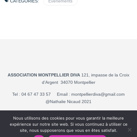
CATEGORIES:
Evénements
ASSOCIATION MONTPELLIER DIVA
121, impasse de la Croix
d’Argent 34070 Montpellier
Tel : 04 67 47 33 57 Email :
montpellierdiva@gmail.com
@Nathalie Nicaud 2021
Mentions légales
Nous utilisons des cookies pour vous garantir la meilleure
expérience sur notre site web. Si vous continuez à utiliser ce
Politique de confidentialité
site, nous supposerons que vous en êtes satisfait.