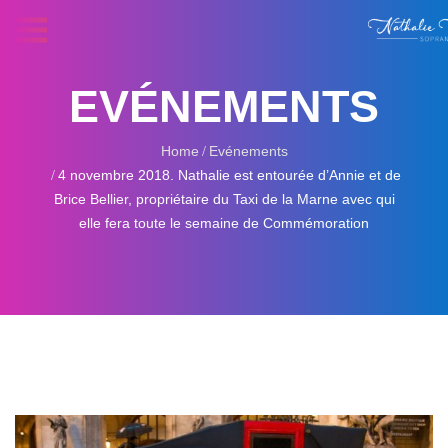
EVÉNEMENTS
Home
Evénements
4 novembre 2018. Nathalie est entourée d’Annie et de
Brice Bellier, propriétaire du Taxi de la Marne avec qui
elle fera toute le semaine de Commémoration