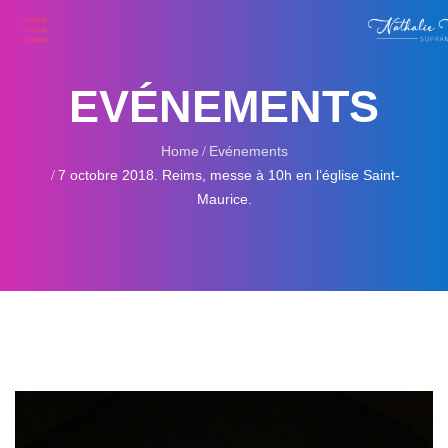
EVÉNEMENTS
Home
Evénements
7 octobre 2018. Reims, messe à 10h en l’église Saint-
Maurice.