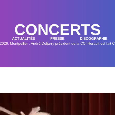
CONCERTS
ACTUALITÉS
PRESSE
DISCOGRAPHIE
2026. Montpellier : André Deljarry président de la CCI Hérault est fait 